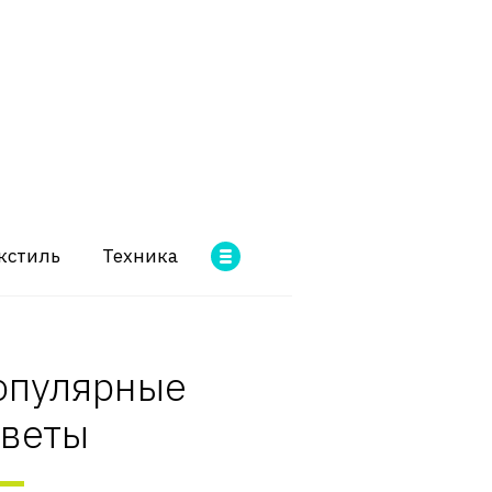
кстиль
Техника
опулярные
оветы