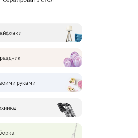
айфхаки
раздник
воими руками
ехника
борка