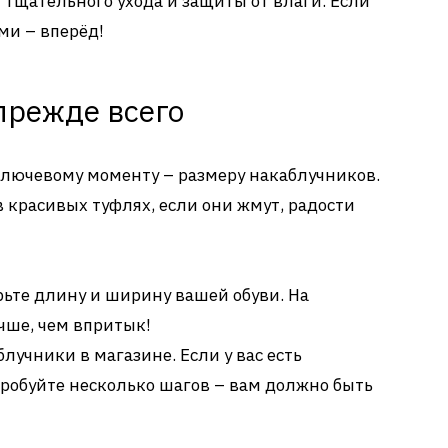
т тщательного ухода и защиты от влаги. Если
ми – вперёд!
прежде всего
ключевому моменту – размеру накаблучников.
в красивых туфлях, если они жмут, радости
ьте длину и ширину вашей обуви. На
чше, чем впритык!
лучники в магазине. Если у вас есть
пробуйте несколько шагов – вам должно быть