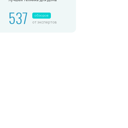
537
обзоров
от экспертов