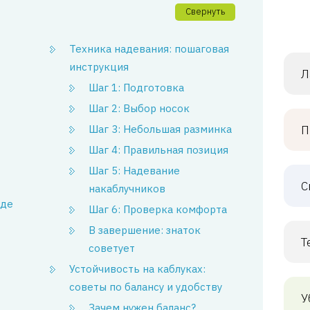
Свернуть
Техника надевания: пошаговая
инструкция
Л
Шаг 1: Подготовка
Шаг 2: Выбор носок
Шаг 3: Небольшая разминка
П
Шаг 4: Правильная позиция
Шаг 5: Надевание
С
накаблучников
жде
Шаг 6: Проверка комфорта
В завершение: знаток
Т
советует
Устойчивость на каблуках:
советы по балансу и удобству
У
Зачем нужен баланс?