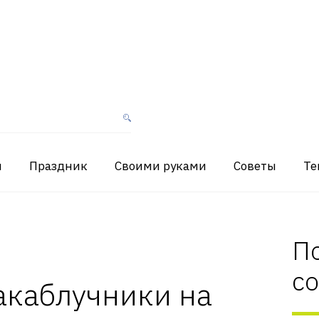
я
Праздник
Своими руками
Советы
Те
П
с
акаблучники на