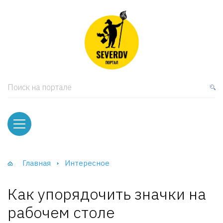
кая мебель
ки и Стеллажи
лы
Поиск на портале
вати
оды и тумбы
ваны
Главная
Интересное
фы и Шкафы-Купе
Как упорядочить значки на
рабочем столе