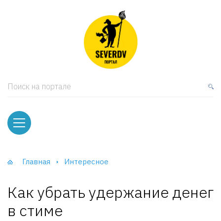
кая мебель
ки и Стеллажи
лы
Поиск на портале
вати
оды и тумбы
ваны
Главная
Интересное
фы и Шкафы-Купе
Как убрать удержание денег
в стиме