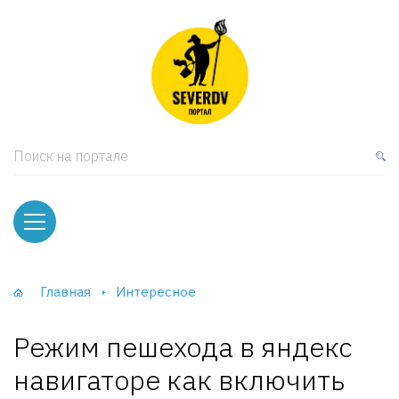
кая мебель
ки и Стеллажи
лы
Поиск на портале
вати
оды и тумбы
ваны
Главная
Интересное
фы и Шкафы-Купе
Режим пешехода в яндекс
навигаторе как включить