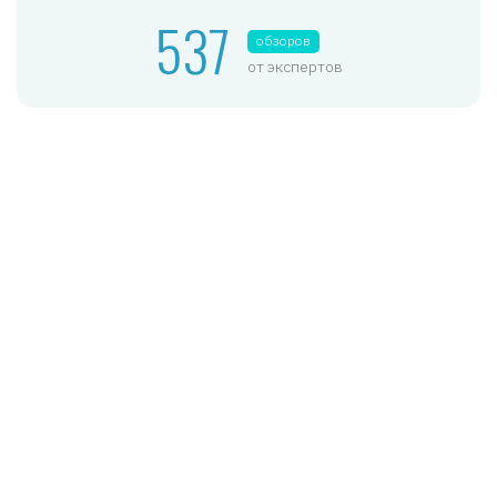
537
обзоров
от экспертов