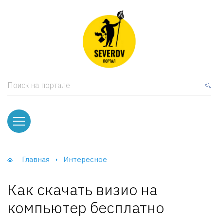
кая мебель
ки и Стеллажи
лы
Поиск на портале
вати
оды и тумбы
ваны
Главная
Интересное
фы и Шкафы-Купе
Как скачать визио на
компьютер бесплатно