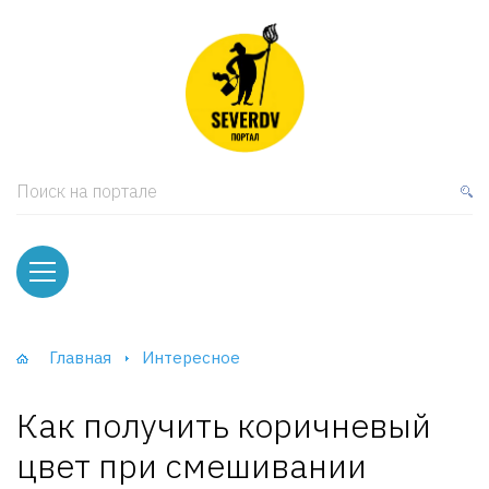
кая мебель
ки и Стеллажи
лы
Поиск на портале
вати
оды и тумбы
ваны
Главная
Интересное
фы и Шкафы-Купе
Как получить коричневый
цвет при смешивании