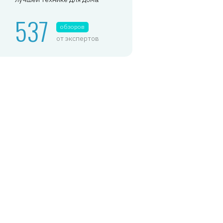
537
обзоров
от экспертов