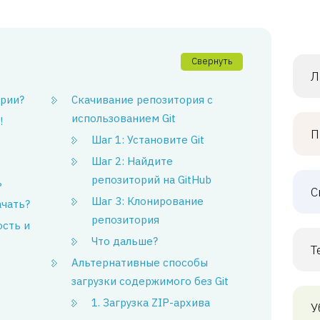
Свернуть
Л
ории?
Скачивание репозитория с
использованием Git
!
П
Шаг 1: Установите Git
Шаг 2: Найдите
репозиторий на GitHub
ь
С
Шаг 3: Клонирование
ачать?
репозитория
ость и
Что дальше?
Т
Альтернативные способы
загрузки содержимого без Git
1. Загрузка ZIP-архива
У