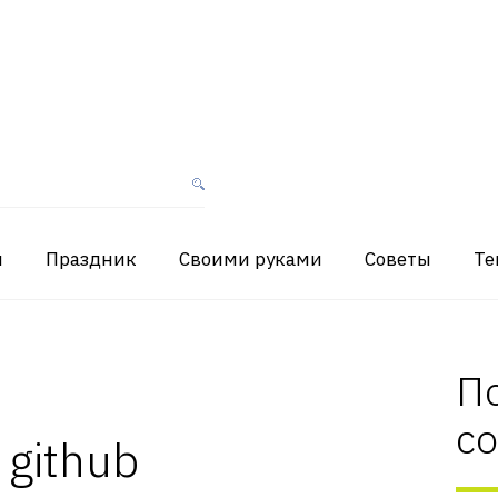
я
Праздник
Своими руками
Советы
Те
П
с
 github