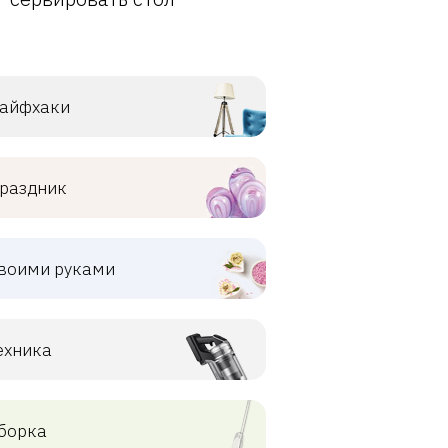
айфхаки
раздник
воими руками
ехника
борка