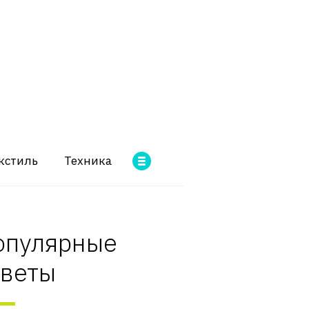
кстиль
Техника
опулярные
оветы