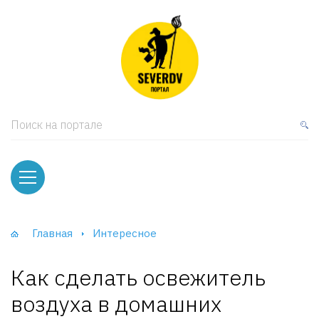
кая мебель
ки и Стеллажи
лы
Поиск на портале
вати
оды и тумбы
ваны
Главная
Интересное
фы и Шкафы-Купе
Как сделать освежитель
воздуха в домашних