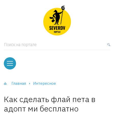
кая мебель
ки и Стеллажи
лы
Поиск на портале
вати
оды и тумбы
ваны
Главная
Интересное
фы и Шкафы-Купе
Как сделать флай пета в
адопт ми бесплатно