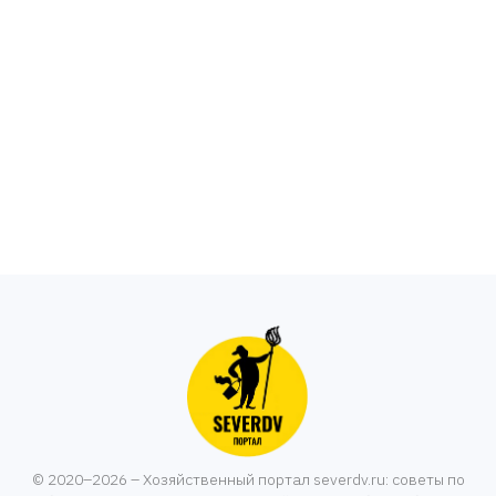
© 2020–2026 – Хозяйственный портал severdv.ru: советы по