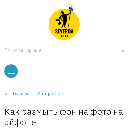
кая мебель
ки и Стеллажи
лы
Поиск на портале
вати
оды и тумбы
ваны
Главная
Интересное
фы и Шкафы-Купе
Как размыть фон на фото на
айфоне