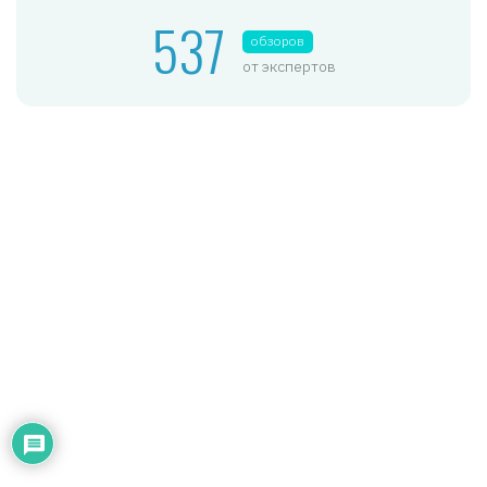
537
обзоров
от экспертов