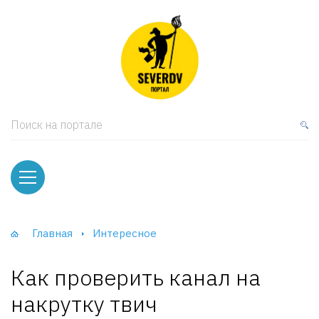
кая мебель
ки и Стеллажи
лы
Поиск на портале
вати
оды и тумбы
ваны
Главная
Интересное
фы и Шкафы-Купе
Как проверить канал на
накрутку твич