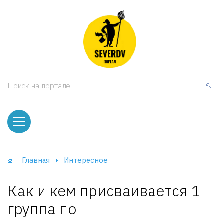
кая мебель
ки и Стеллажи
лы
Поиск на портале
вати
оды и тумбы
ваны
Главная
Интересное
фы и Шкафы-Купе
Как и кем присваивается 1
группа по