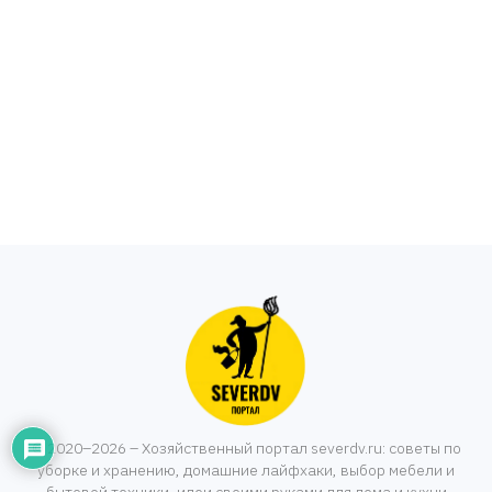
© 2020–2026 – Хозяйственный портал severdv.ru: советы по
уборке и хранению, домашние лайфхаки, выбор мебели и
бытовой техники, идеи своими руками для дома и кухни