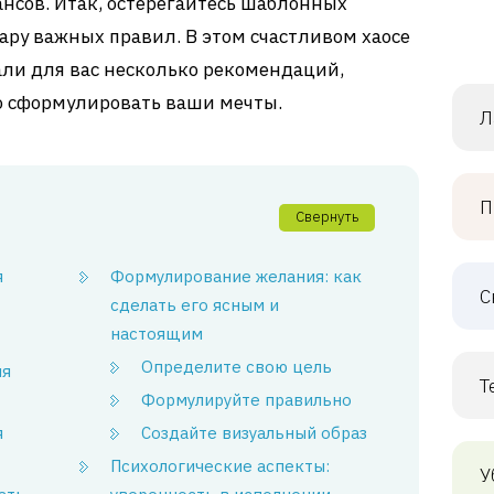
нсов. Итак, остерегайтесь шаблонных
ру важных правил. В этом счастливом хаосе
али для вас несколько рекомендаций,
о сформулировать ваши мечты.
Л
П
Свернуть
я
Формулирование желания: как
С
сделать его ясным и
настоящим
Определите свою цель
ля
Т
Формулируйте правильно
я
Создайте визуальный образ
Психологические аспекты:
У