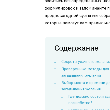
обойтись без определённых нюа
формулировок и запоминайте па
предновогодней суеты мы собр
которые помогут вам правильн
Содержание
Секреты удачного желани
Проверенные методы для
загадывания желаний
Выбор места и времени д
загадывания желания
Где должно состоятьс
волшебство?