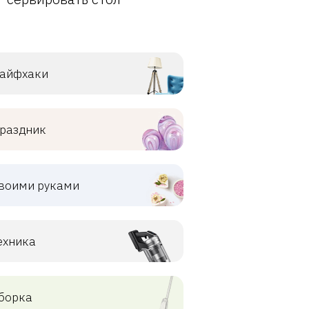
айфхаки
раздник
воими руками
ехника
борка