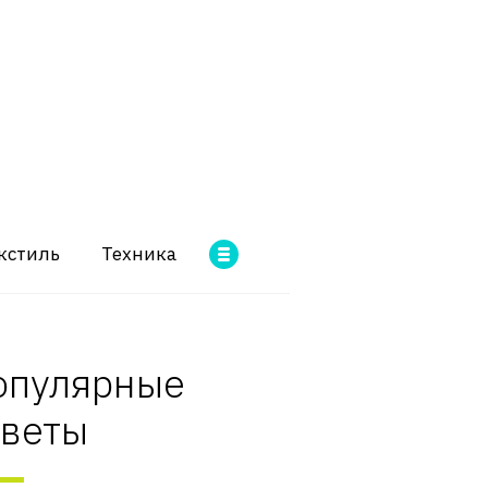
кстиль
Техника
опулярные
оветы