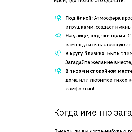
идей, где можно это сделать:
Под ёлкой:
Атмосфера прост
игрушками, создаст нужный
На улице, под звёздами:
О
вам ощутить настоящую зн
В кругу близких:
Быть с тем
Загадайте желание вместе,
В тихом и спокойном месте
дома или любимое тихое ка
комфортно!
Когда именно заг
Думали ли вы когда-нибудь о то