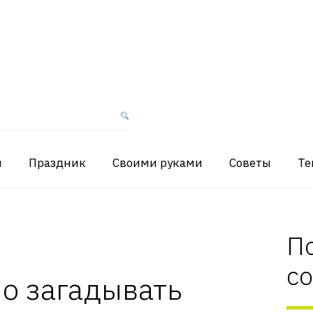
я
Праздник
Своими руками
Советы
Те
П
с
о загадывать