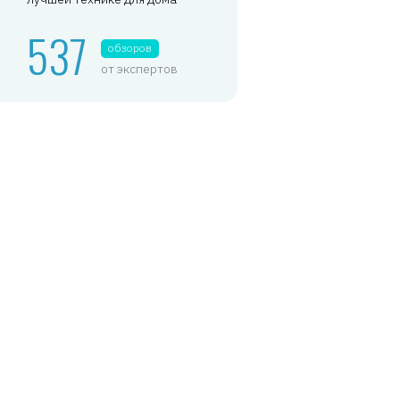
537
обзоров
от экспертов