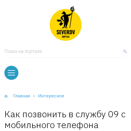
кая мебель
ки и Стеллажи
лы
Поиск на портале
вати
оды и тумбы
ваны
Главная
Интересное
фы и Шкафы-Купе
Как позвонить в службу 09 с
мобильного телефона