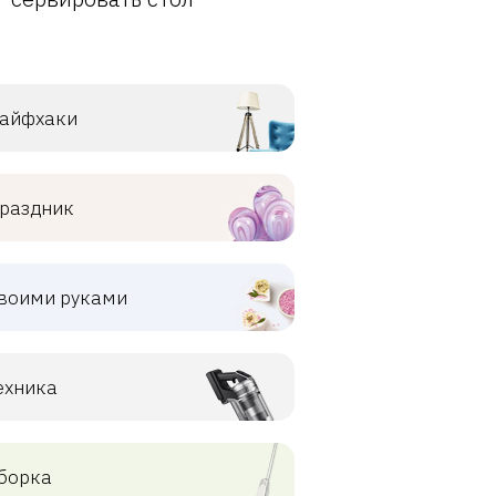
айфхаки
раздник
воими руками
ехника
борка