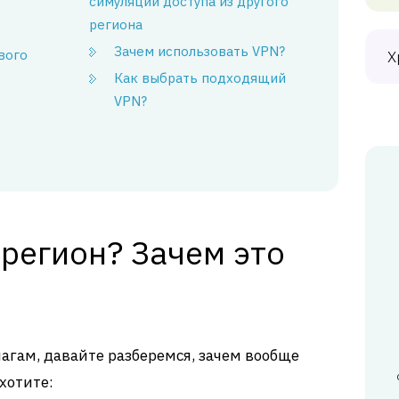
симуляции доступа из другого
региона
Зачем использовать VPN?
вого
Х
Как выбрать подходящий
VPN?
регион? Зачем это
агам, давайте разберемся, зачем вообще
хотите: