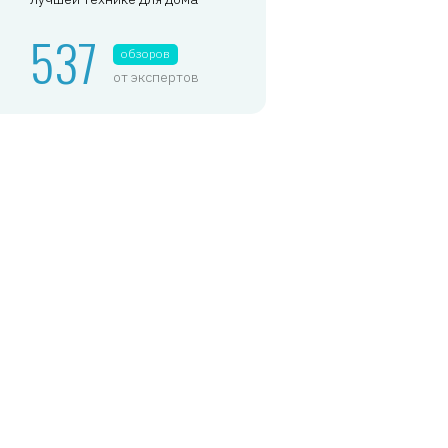
537
обзоров
от экспертов