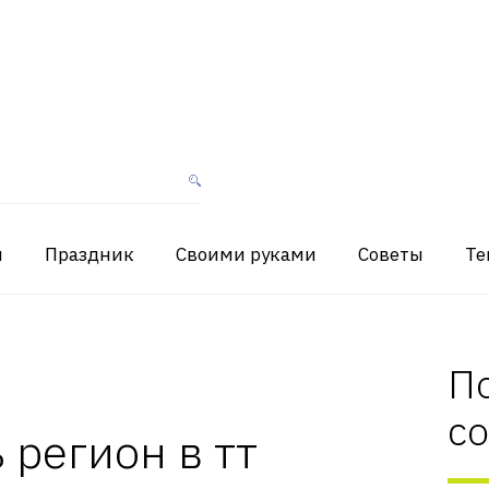
я
Праздник
Своими руками
Советы
Те
П
с
 регион в тт