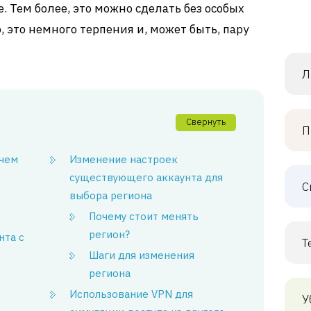
. Тем более, это можно сделать без особых
, это немного терпения и, может быть, пару
Л
Свернуть
П
ачем
Изменение настроек
существующего аккаунта для
С
выбора региона
Почему стоит менять
регион?
нта с
Т
Шаги для изменения
региона
Использование VPN для
У