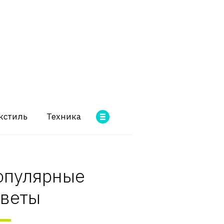
кстиль
Техника
опулярные
оветы