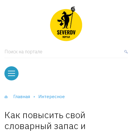
кая мебель
ки и Стеллажи
лы
Поиск на портале
вати
оды и тумбы
ваны
Главная
Интересное
фы и Шкафы-Купе
Как повысить свой
словарный запас и