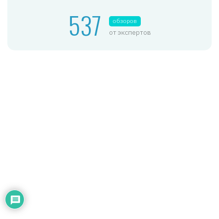
537
обзоров
от экспертов