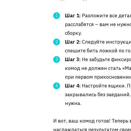
Шаг 1:
Разложите все детал
расслабятся – вам не нужно
сборку.
Шаг 2:
Следуйте инструкции
спешите бить ложкой по го
Шаг 3:
Не забудьте фиксир
комод не должен стать «М
при первом прикосновении
Шаг 4:
Настройте ящики. П
закрывались без заеданий.
нужна.
И вот, ваш комод готов! Тепер
наслаждаться результатом своей