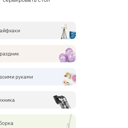
айфхаки
раздник
воими руками
ехника
борка