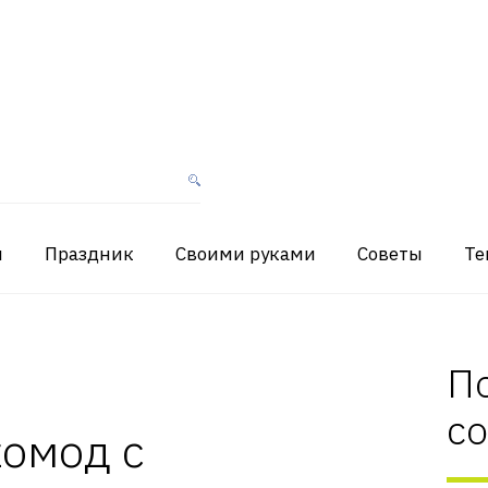
я
Праздник
Своими руками
Советы
Те
П
с
комод с