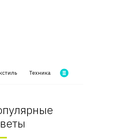
кстиль
Техника
опулярные
оветы