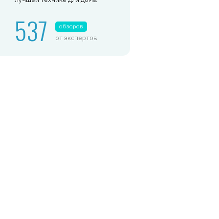
537
обзоров
от экспертов