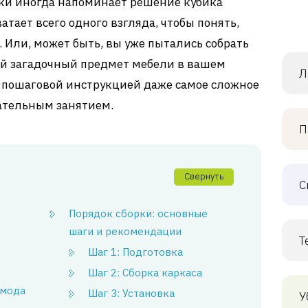
орки иногда напоминает решение кубика
атает всего одного взгляда, чтобы понять,
. Или, может быть, вы уже пытались собрать
ый загадочный предмет мебели в вашем
Л
й пошаговой инструкцией даже самое сложное
ательным занятием.
П
Свернуть
С
Порядок сборки: основные
шаги и рекомендации
Т
Шаг 1: Подготовка
Шаг 2: Сборка каркаса
омода
Шаг 3: Установка
У