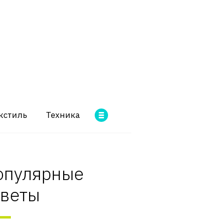
кстиль
Техника
опулярные
оветы