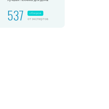
537
обзоров
от экспертов