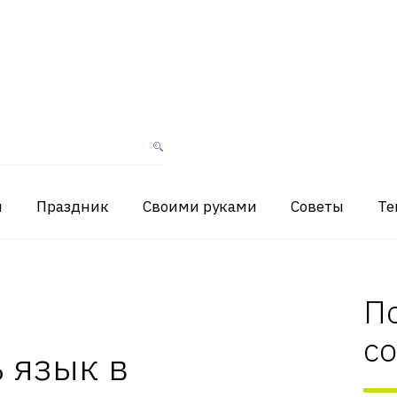
я
Праздник
Своими руками
Советы
Те
П
с
 язык в