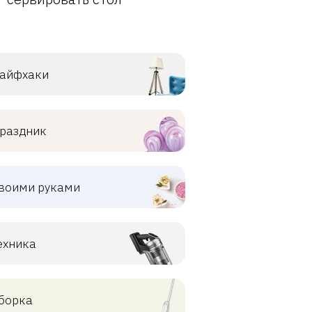
айфхаки
раздник
воими руками
ехника
борка