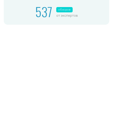
537
обзоров
от экспертов