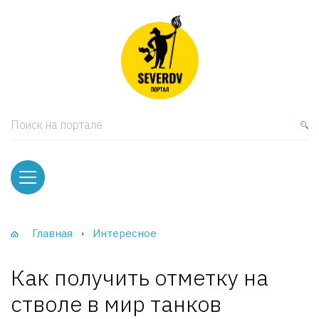
кая мебель
ки и Стеллажи
лы
Поиск на портале
вати
оды и тумбы
ваны
Главная
Интересное
фы и Шкафы-Купе
Как получить отметку на
стволе в мир танков