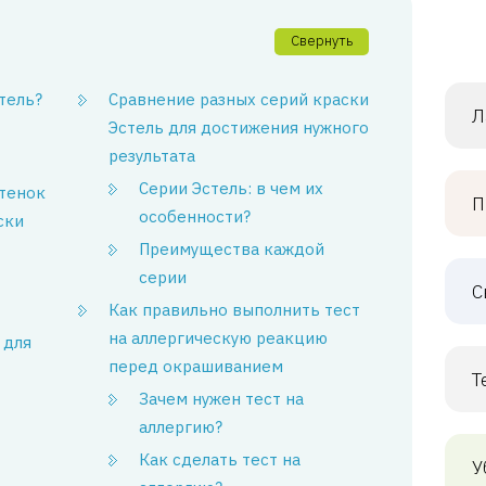
Свернуть
тель?
Сравнение разных серий краски
Л
Эстель для достижения нужного
результата
Серии Эстель: в чем их
ттенок
П
особенности?
ски
Преимущества каждой
серии
С
Как правильно выполнить тест
на аллергическую реакцию
 для
перед окрашиванием
Т
Зачем нужен тест на
аллергию?
Как сделать тест на
У