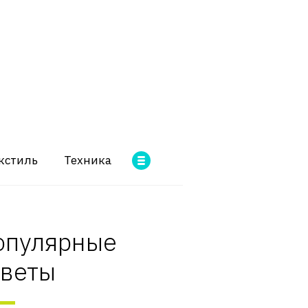
кстиль
Техника
опулярные
оветы