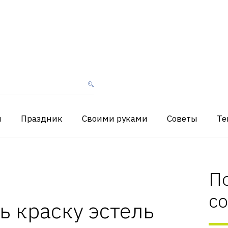
я
Праздник
Своими руками
Советы
Те
П
с
ь краску эстель