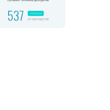
537
обзоров
от экспертов