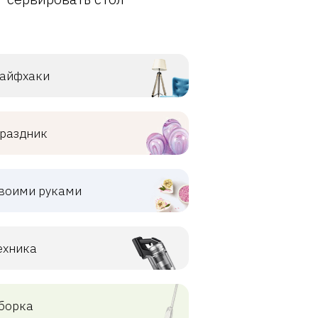
айфхаки
раздник
воими руками
ехника
борка