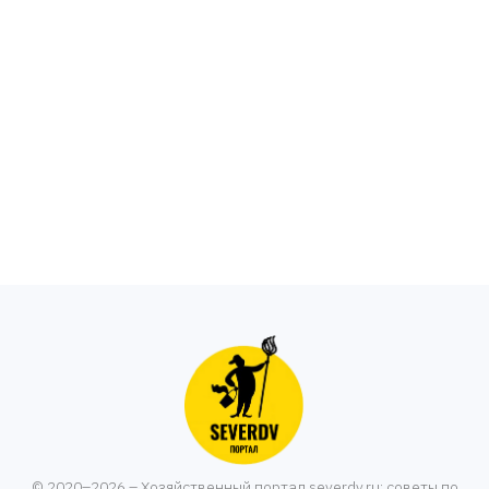
© 2020–2026 – Хозяйственный портал severdv.ru: советы по