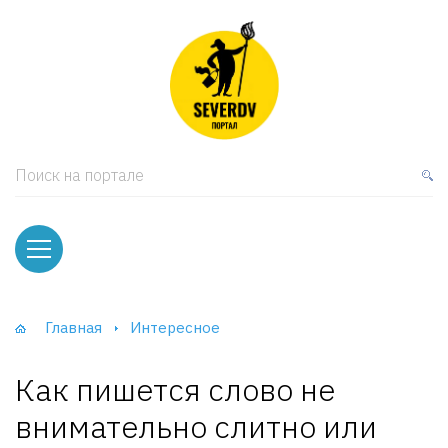
кая мебель
ки и Стеллажи
лы
Поиск на портале
вати
оды и тумбы
ваны
Главная
Интересное
фы и Шкафы-Купе
Как пишется слово не
внимательно слитно или