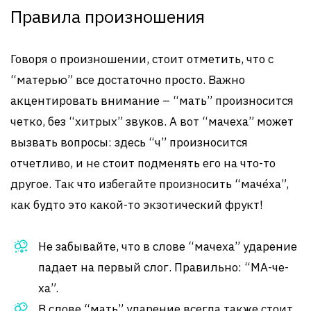
Правила произношения
Говоря о произношении, стоит отметить, что с
“матерью” все достаточно просто. Важно
акцентировать внимание – “мать” произносится
четко, без “хитрых” звуков. А вот “мачеха” может
вызвать вопросы: здесь “ч” произносится
отчетливо, и не стоит подменять его на что-то
другое. Так что избегайте произносить “маче́ха”,
как будто это какой-то экзотический фрукт!
Не забывайте, что в слове “мачеха” ударение
падает на первый слог. Правильно: “МА-че-
ха”.
В слове “мать” ударение всегда также стоит