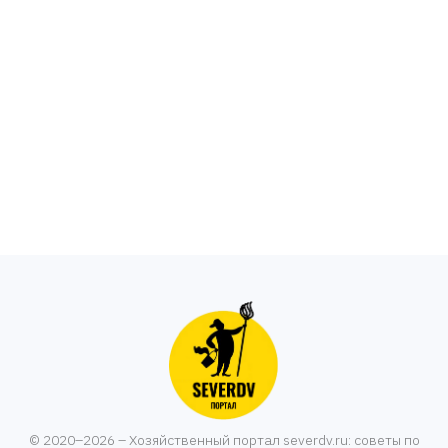
© 2020–2026 – Хозяйственный портал severdv.ru: советы по