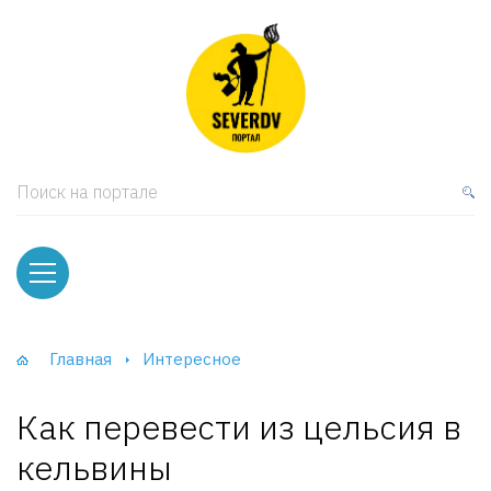
кая мебель
ки и Стеллажи
лы
Поиск на портале
вати
оды и тумбы
ваны
Главная
Интересное
фы и Шкафы-Купе
Как перевести из цельсия в
кельвины