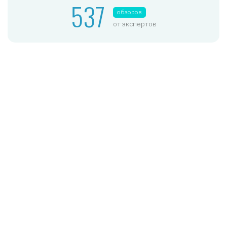
537
обзоров
от экспертов