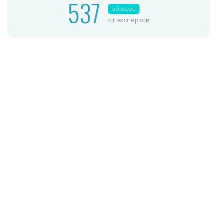
537
обзоров
от экспертов