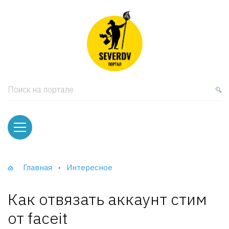
кая мебель
ки и Стеллажи
лы
Поиск на портале
вати
оды и тумбы
ваны
Главная
Интересное
фы и Шкафы-Купе
Как отвязать аккаунт стим
от faceit