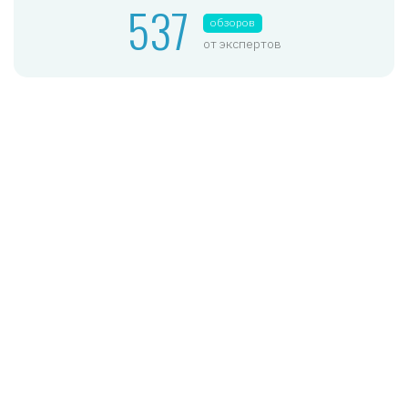
537
обзоров
от экспертов