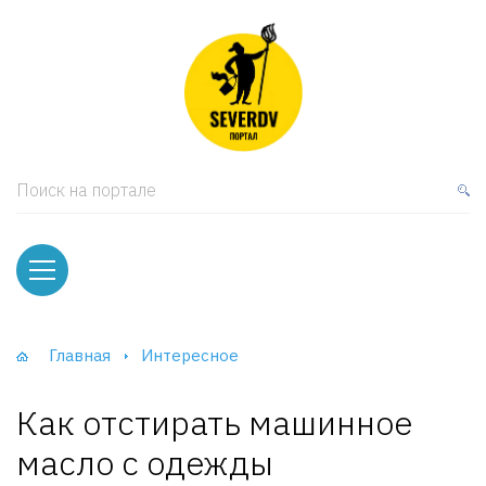
кая мебель
ки и Стеллажи
лы
Поиск на портале
вати
оды и тумбы
ваны
Главная
Интересное
фы и Шкафы-Купе
Как отстирать машинное
масло с одежды