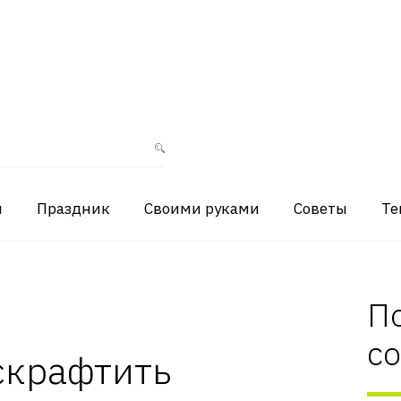
я
Праздник
Своими руками
Советы
Те
П
с
скрафтить