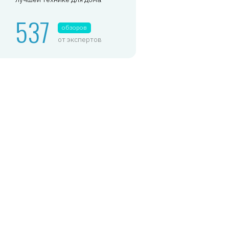
537
обзоров
от экспертов