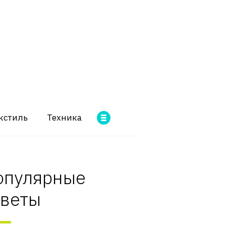
кстиль
Техника
опулярные
оветы