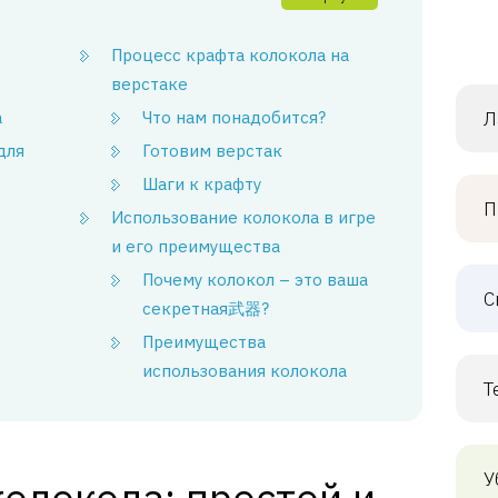
Процесс крафта колокола на
верстаке
а
Что нам понадобится?
Л
для
Готовим верстак
Шаги к крафту
П
Использование колокола в игре
и его преимущества
Почему колокол – это ваша
С
секретная武器?
Преимущества
использования колокола
Т
У
олокола: простой и