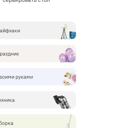
айфхаки
раздник
воими руками
ехника
борка