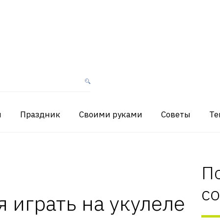
я
Праздник
Своими руками
Советы
Те
П
с
я играть на укулеле