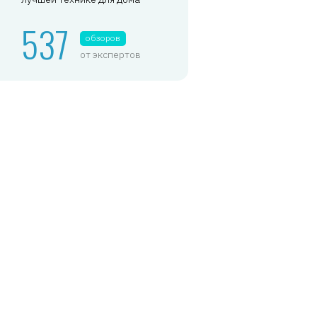
537
обзоров
от экспертов