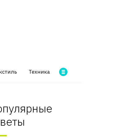
кстиль
Техника
опулярные
оветы