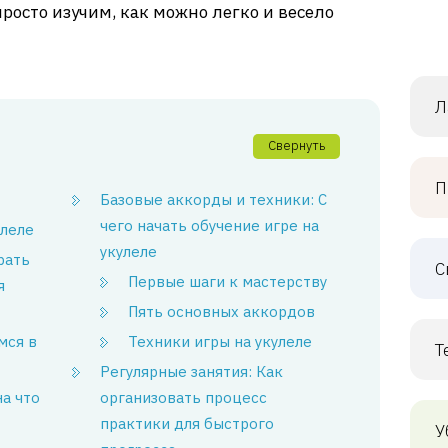
просто изучим, как можно легко и весело
Л
Свернуть
П
Базовые аккорды и техники: С
чего начать обучение игре на
улеле
укулеле
рать
С
Первые шаги к мастерству
я
Пять основных аккордов
мся в
Техники игры на укулеле
Т
Регулярные занятия: Как
на что
организовать процесс
практики для быстрого
У