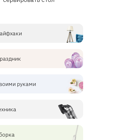
айфхаки
раздник
воими руками
ехника
борка