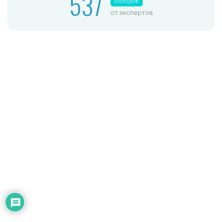
537
обзоров
от экспертов