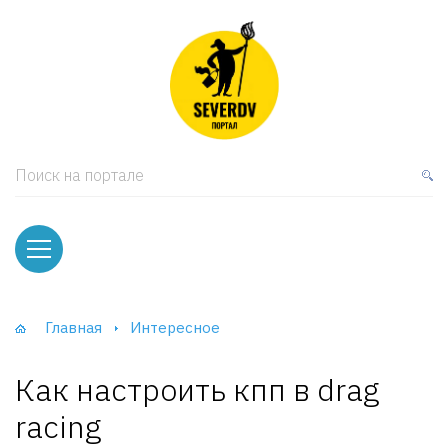
кая мебель
ки и Стеллажи
лы
Поиск на портале
вати
оды и тумбы
ваны
Главная
Интересное
фы и Шкафы-Купе
Как настроить кпп в drag
racing