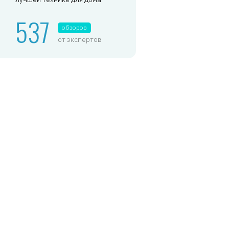
537
обзоров
от экспертов