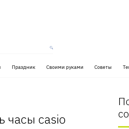
я
Праздник
Своими руками
Советы
Те
П
с
ь часы casio