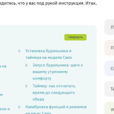
едитесь, что у вас под рукой инструкция. Итак,
Л
Свернуть
П
Установка будильника и
таймера на модели Casio
Запуск будильника: шаги к
ы на
С
вашему утреннему
комфорту
Таймер: как отсчитать
Т
время до следующего
им
обеда
Калибровка функций и режимов
ени и
У
на часах Casio