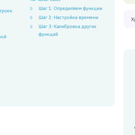
Шаг 1: Определяем функции
строек
Шаг 2: Настройка времени
Х
Шаг 3: Калибровка других
функций
рой