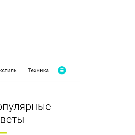
кстиль
Техника
опулярные
оветы