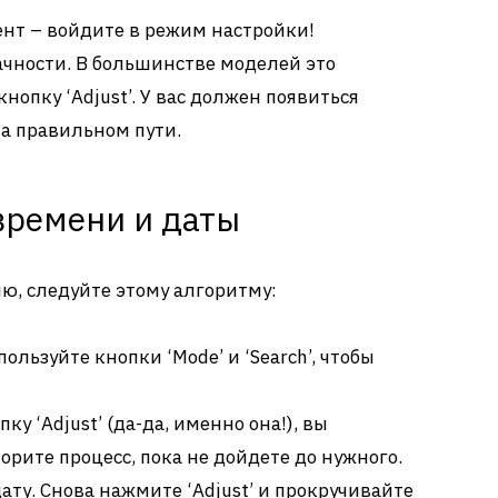
нт – войдите в режим настройки!
ачности. В большинстве моделей это
нопку ‘Adjust’. У вас должен появиться
а правильном пути.
времени и даты
ню, следуйте этому алгоритму:
пользуйте кнопки ‘Mode’ и ‘Search’, чтобы
ку ‘Adjust’ (да-да, именно она!), вы
орите процесс, пока не дойдете до нужного.
ату. Снова нажмите ‘Adjust’ и прокручивайте