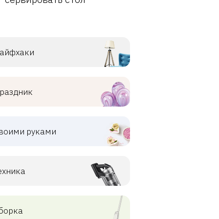
айфхаки
раздник
воими руками
ехника
борка