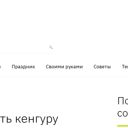
я
Праздник
Своими руками
Советы
Те
П
с
ть кенгуру