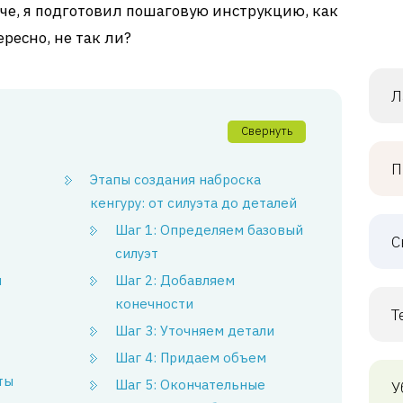
гче, я подготовил пошаговую инструкцию, как
ересно, не так ли?
Л
Свернуть
П
Этапы создания наброска
кенгуру: от силуэта до деталей
Шаг 1: Определяем базовый
С
силуэт
я
Шаг 2: Добавляем
конечности
Т
–
Шаг 3: Уточняем детали
Шаг 4: Придаем объем
ты
Шаг 5: Окончательные
У