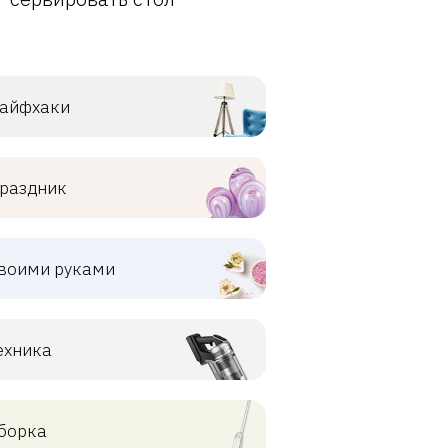
айфхаки
раздник
воими руками
ехника
борка