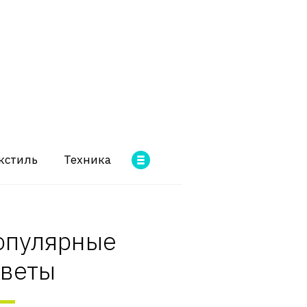
кстиль
Техника
опулярные
оветы