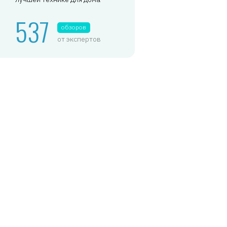
537
обзоров
от экспертов