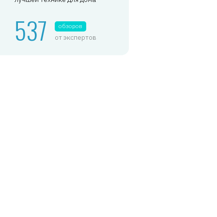
537
обзоров
от экспертов