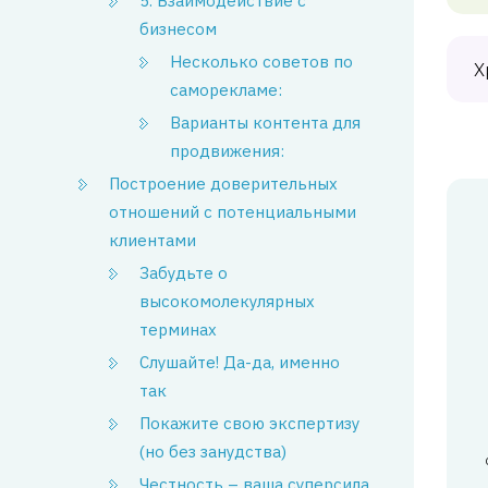
5. Взаимодействие с
бизнесом
Несколько советов по
Х
саморекламе:
Варианты контента для
продвижения:
Построение доверительных
отношений с потенциальными
клиентами
Забудьте о
высокомолекулярных
терминах
Слушайте! Да-да, именно
так
Покажите свою экспертизу
(но без занудства)
Честность – ваша суперсила