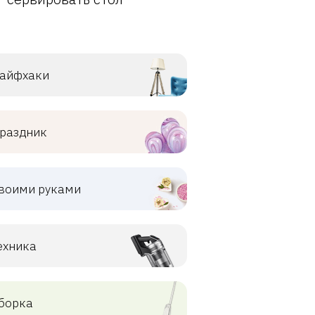
айфхаки
раздник
воими руками
ехника
борка