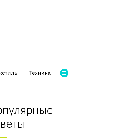
кстиль
Техника
опулярные
оветы