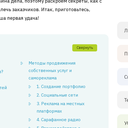
ина дела, поэтому раскроем секреты, как с
чь заказчиков. Итак, приготовьтесь,
ша первая удача!
Л
Свернуть
П
Методы продвижения
собственных услуг и
в?
С
самореклама
1. Создание портфолио
тей
2. Социальные сети
Т
3. Реклама на местных
платформах
4. Сарафанное радио
У