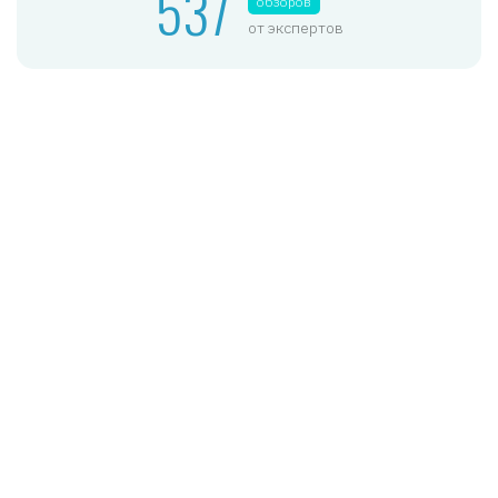
537
обзоров
от экспертов