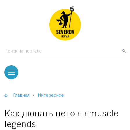
кая мебель
ки и Стеллажи
лы
Поиск на портале
вати
оды и тумбы
ваны
Главная
Интересное
фы и Шкафы-Купе
Как дюпать петов в muscle
legends