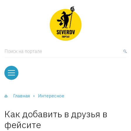
кая мебель
ки и Стеллажи
лы
Поиск на портале
вати
оды и тумбы
ваны
Главная
Интересное
фы и Шкафы-Купе
Как добавить в друзья в
фейсите