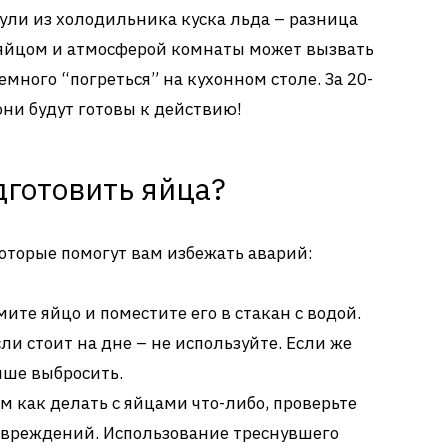
нули из холодильника куска льда – разница
яйцом и атмосферой комнаты может вызвать
много “погреться” на кухонном столе. За 20-
 они будут готовы к действию!
дготовить яйца?
которые помогут вам избежать аварий:
мите яйцо и поместите его в стакан с водой.
сли стоит на дне – не используйте. Если же
чше выбросить.
ем как делать с яйцами что-либо, проверьте
овреждений. Использование треснувшего