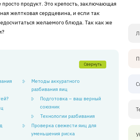
е просто продукт. Это крепость, заключающая
ная желтковая сердцевина, и если так
недосчитаться желаемого блюда. Так как же
м?
Л
П
Свернуть
вания
Методы аккуратного
С
разбивания яиц
тей?
Подготовка – ваш верный
союзник
иц
Т
Технологии разбивания
д
Проверка свежести яиц для
уменьшения риска
У