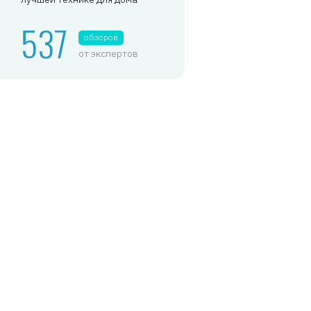
537
обзоров
от экспертов