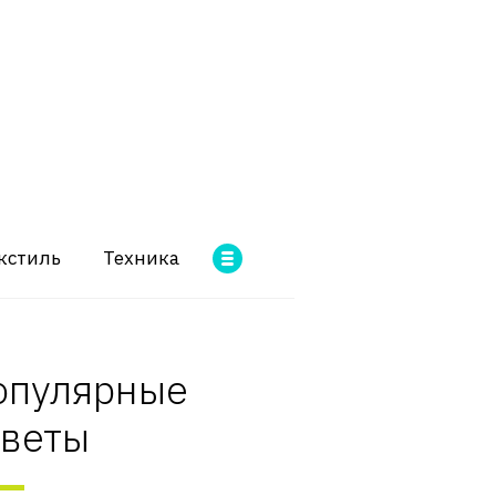
кстиль
Техника
опулярные
оветы