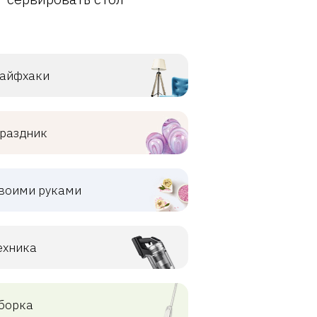
айфхаки
раздник
воими руками
ехника
борка