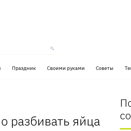
я
Праздник
Своими руками
Советы
Те
П
с
о разбивать яйца