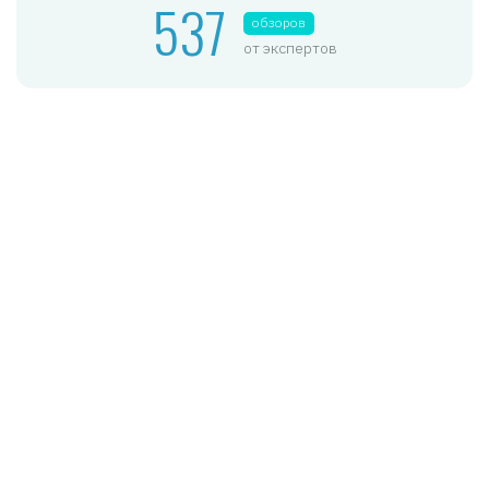
537
обзоров
от экспертов