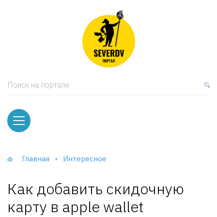
кая мебель
ки и Стеллажи
лы
Поиск на портале
вати
оды и тумбы
ваны
Главная
Интересное
фы и Шкафы-Купе
Как добавить скидочную
карту в apple wallet