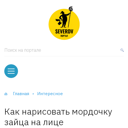
кая мебель
ки и Стеллажи
лы
Поиск на портале
вати
оды и тумбы
ваны
Главная
Интересное
фы и Шкафы-Купе
Как нарисовать мордочку
зайца на лице