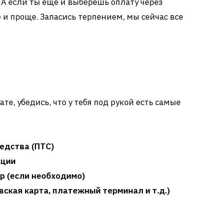
 А если ты еще и выберешь оплату через
е и проще. Запасись терпением, мы сейчас все
а
те, убедись, что у тебя под рукой есть самые
едства (ПТС)
ации
 (если необходимо)
вская карта, платежный терминал и т.д.)