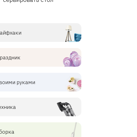
айфхаки
раздник
воими руками
ехника
борка