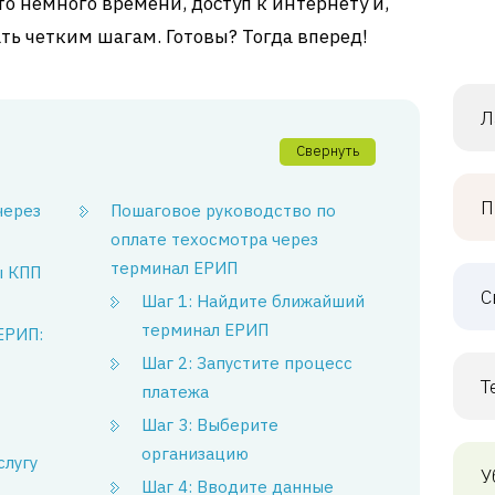
это немного времени, доступ к интернету и,
ть четким шагам. Готовы? Тогда вперед!
Л
Свернуть
П
через
Пошаговое руководство по
оплате техосмотра через
терминал ЕРИП
ы КПП
С
Шаг 1: Найдите ближайший
терминал ЕРИП
ЕРИП:
Шаг 2: Запустите процесс
Т
платежа
Шаг 3: Выберите
организацию
слугу
У
Шаг 4: Вводите данные