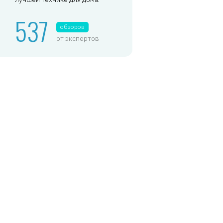
537
обзоров
от экспертов