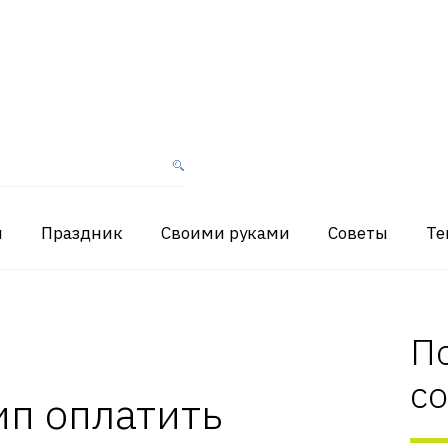
я
Праздник
Своими руками
Советы
Те
П
с
ип оплатить