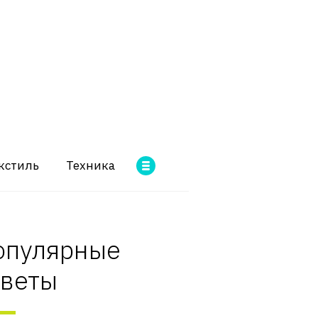
кстиль
Техника
опулярные
оветы