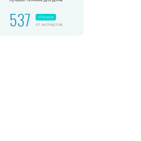
537
обзоров
от экспертов