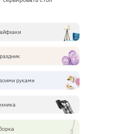
айфхаки
раздник
воими руками
ехника
борка