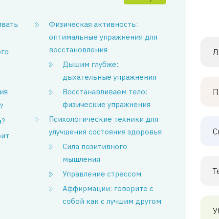
ивать
Физическая активность:
оптимальные упражнения для
восстановления
ого
Л
Дышим глубже:
дыхательные упражнения
П
ия
Восстанавливаем тело:
физические упражнения
?
Психологические техники для
н?
С
улучшения состояния здоровья
оит
Сила позитивного
мышления
Т
Управление стрессом
Аффирмации: говорите с
собой как с лучшим другом
У