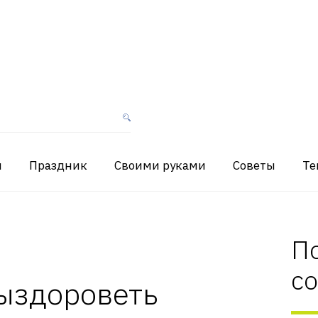
я
Праздник
Своими руками
Советы
Те
П
с
выздороветь