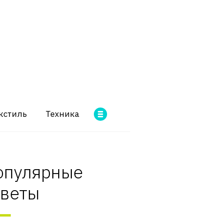
кстиль
Техника
опулярные
оветы