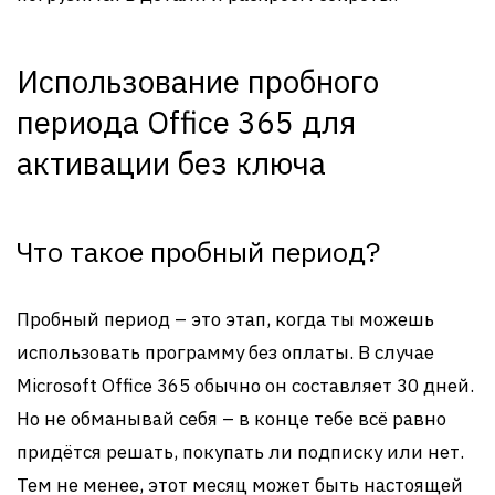
Использование пробного
периода Office 365 для
активации без ключа
Что такое пробный период?
Пробный период – это этап, когда ты можешь
использовать программу без оплаты. В случае
Microsoft Office 365 обычно он составляет 30 дней.
Но не обманывай себя – в конце тебе всё равно
придётся решать, покупать ли подписку или нет.
Тем не менее, этот месяц может быть настоящей