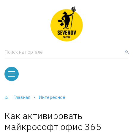
кая мебель
ки и Стеллажи
лы
Поиск на портале
вати
оды и тумбы
ваны
Главная
Интересное
фы и Шкафы-Купе
Как активировать
майкрософт офис 365