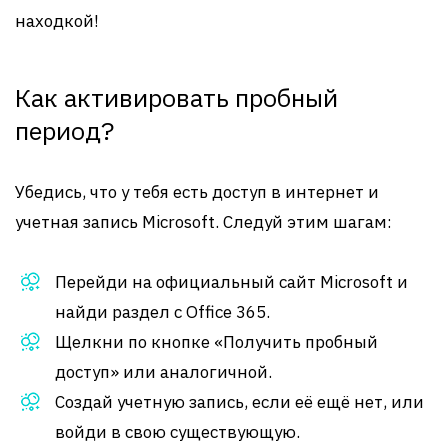
находкой!
Как активировать пробный
период?
Убедись, что у тебя есть доступ в интернет и
учетная запись Microsoft. Следуй этим шагам:
Перейди на официальный сайт Microsoft и
найди раздел с Office 365.
Щелкни по кнопке «Получить пробный
доступ» или аналогичной.
Создай учетную запись, если её ещё нет, или
войди в свою существующую.