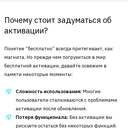
Почему стоит задуматься об
активации?
Понятие “бесплатно” всегда притягивает, как
магнита. Но прежде чем погрузиться в мир
бесплатной активации, давайте освежим в
памяти некоторые моменты:
Сложность использования:
Многие
пользователи сталкиваются с проблемами
активации после обновления.
Потеря функционала:
Без активации вы
рискуете остаться без некоторых функций.