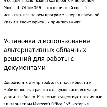
В общем, воспользоваться пробным периодом
Microsoft Office 365 – это отличный способ
испытать все плюсы программы перед покупкой.
Удачи в твоих офисных приключениях!
Установка и использование
альтернативных облачных
решений для работы с
документами
Современный мир требует от нас гибкости и
мобильности, а работа с документами все чаще
уходит в облако. К счастью, существуют отличные
альтернативы Microsoft Office 365, которые