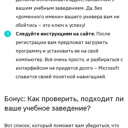
вашим учебным заведением. Да, без
«доменного имени» вашего универа вам не
обойтись – это ключ к успеху!
Следуйте инструкциям на сайте.
После
регистрации вам предложат загрузить
программу и установить ее на свой
компьютер. Всё очень просто, и разбираться с
интерфейсом не придется долго – Microsoft
славится своей понятной навигацией.
Бонус: Как проверить, подходит ли
ваше учебное заведение?
Вот список, который поможет вам убедиться, что