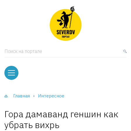
кая мебель
ки и Стеллажи
лы
Поиск на портале
вати
оды и тумбы
ваны
Главная
Интересное
фы и Шкафы-Купе
Гора дамаванд геншин как
убрать вихрь