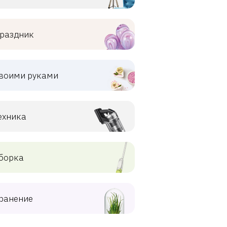
раздник
воими руками
ехника
борка
ранение