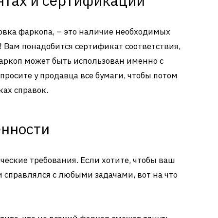
нтах и сертификации
новка фаркопа, – это наличие необходимых
к! Вам понадобится сертификат соответствия,
аркоп может быть использован именно с
росите у продавца все бумаги, чтобы потом
ках справок.
енности
еские требования. Если хотите, чтобы ваш
 справлялся с любыми задачами, вот на что