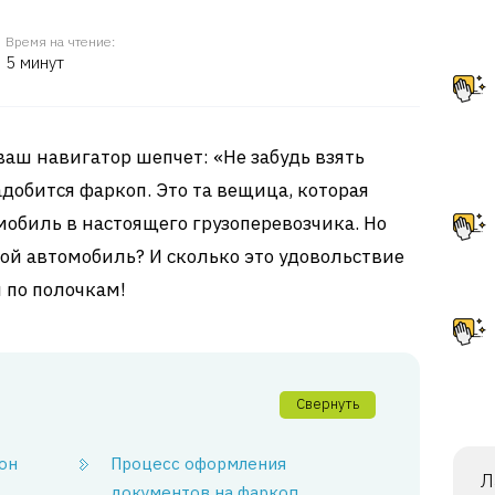
Время на чтение:
5 минут
 ваш навигатор шепчет: «Не забудь взять
адобится фаркоп. Это та вещица, которая
обиль в настоящего грузоперевозчика. Но
ой автомобиль? И сколько это удовольствие
 по полочкам!
Свернуть
 он
Процесс оформления
Л
документов на фаркоп