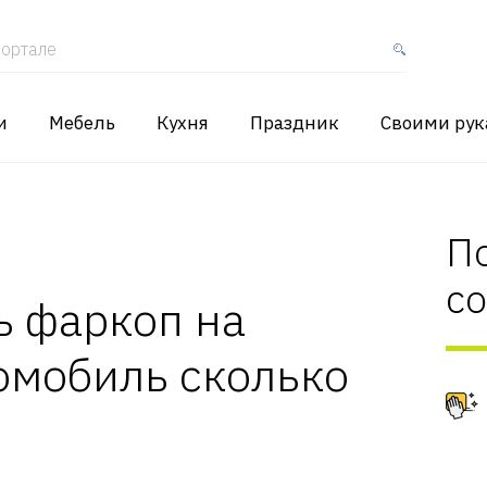
ортале
и
Мебель
Кухня
Праздник
Своими ру
П
с
ь фаркоп на
омобиль сколько