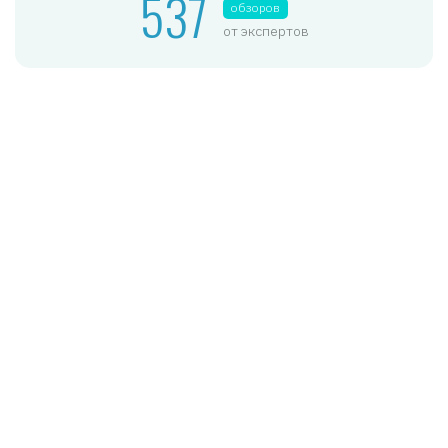
537
обзоров
от экспертов