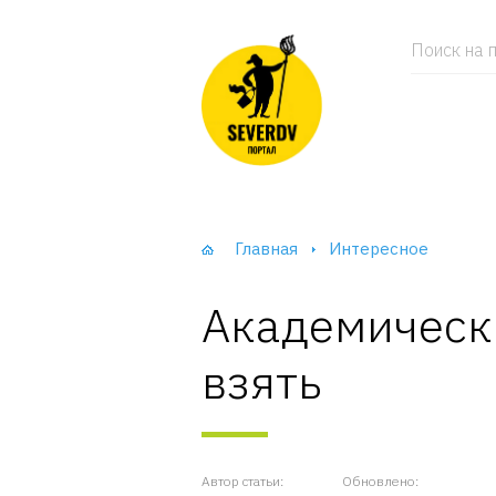
Поиск на п
Главная
Интересное
Академически
взять
Автор статьи:
Обновлено: