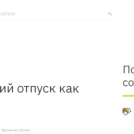
ортале
П
с
й отпуск как
Время на чтение: