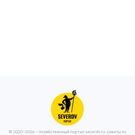
© 2020–2026 – Хозяйственный портал severdv.ru: советы по